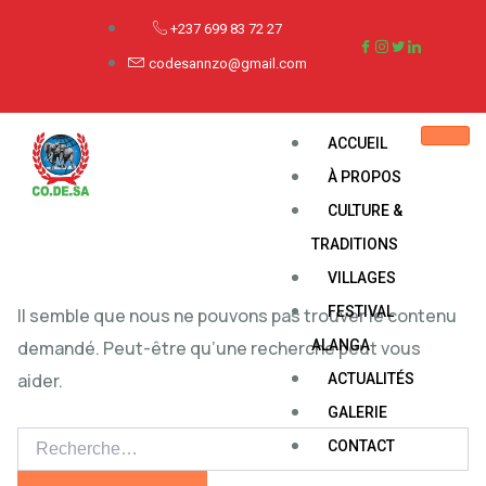
Rechercher :
+237 699 83 72 27
codesannzo@gmail.com
ACCUEIL
À PROPOS
Uncategorized
CULTURE &
TRADITIONS
VILLAGES
FESTIVAL
Il semble que nous ne pouvons pas trouver le contenu
demandé. Peut-être qu’une recherche peut vous
ALANGA
aider.
ACTUALITÉS
GALERIE
CONTACT