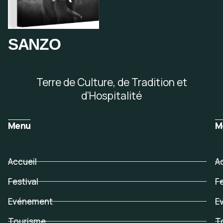
SANZO
Terre de Culture, de Tradition et
d’Hospitalité
Menu
M
Accueil
A
Festival
Fe
Evénement
E
Tourisme
T