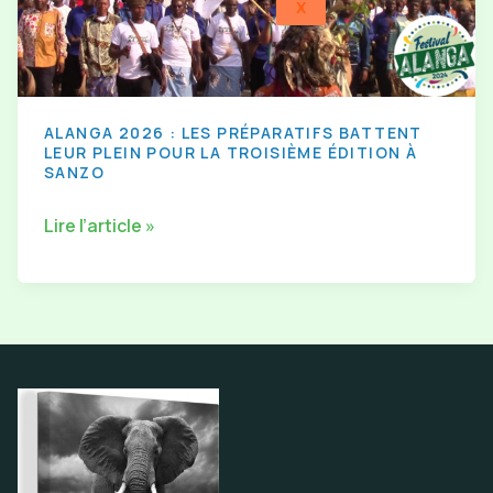
X
plein
pour
la
troisième
ALANGA 2026 : LES PRÉPARATIFS BATTENT
LEUR PLEIN POUR LA TROISIÈME ÉDITION À
édition
SANZO
à
Lire l’article »
Sanzo